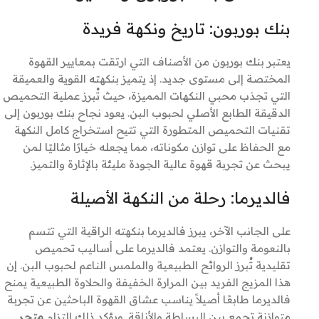
بنك بوربون: تاريخ ونكهة فريدة
يعتبر بنك بوربون من الأصناف التي ارتقت بمعايير القهوة
المختصة إلى مستوى جديد. إذ يتميز بنكهته القوية والعميقة
التي تجذب محبي النكهات المميزة، حيث تُبرز عملية التحميص
الدقيقة الطابع الأصلي لحبوب البن. يعود نجاح بنك بوربون إلى
تقنيات التحميص المتطورة التي تتيح استخراج كامل النكهة
مع الحفاظ على توازن مكوناته، مما يجعله خيارًا مثاليًا لمن
يبحث عن تجربة قهوة عالية الجودة مليئة بالإثارة والتميز.
فالديرما: رحلة من النكهة الأصيلة
على الجانب الآخر، يبرز فالديرما بنكهته الراقية التي تتسم
بالنعومة والتوازن. يعتمد فالديرما على أساليب تحميص
تقليدية تُبرز الروائح الطبيعية والملمس الناعم لحبوب البن. إن
هذا المزيج الفريد بين المرارة الخفيفة والحلاوة الطبيعية يمنح
فالديرما طابعًا أصيلاً يناسب عشاق القهوة الباحثين عن تجربة
متوازنة تجمع بين البساطة والأناقة. ويؤكد ذلك التزام
متجر