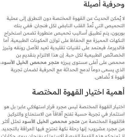
وحرفية أصيلة
لا يُمكن الحديث عن القهوة المختصة دون التطرق إلى عملية
التحميص التي تُعدّ القلب النابض لكل فنجان. ففي بنك
بوربون، يتم تطبيق أساليب تحميص متطورة تضمن استخراج
النكهات المميزة مع الحفاظ على توازن المكونات الطبيعية. أما
فالديرما، فيعتمد على تقنيات تقليدية تعيد للأصل رونقه وتبرز
الخصائص الطبيعية لكل حبة. إن هذا الالتزام بتقديم بن
محمص على أعلى مستوى يبرزه
متجر محمص الخيل الأسود
،
الذي يسعى دوماً لدمج الحداثة مع الحرفية لضمان تجربة
قهوة لا تُضاهى.
أهمية اختيار القهوة المختصة
اختيار القهوة المختصة ليس مجرد قرار استهلاكي عابر؛ بل هو
استثمار في تجربة حسية تفتح آفاقاً من الاستمتاع والتركيز.
فالقهوة المختصة من
متجر محمص الخيل الأسود
تمثل أكثر
من مجرد مشروب؛ إنها رحلة نكهة تمتزج فيها العراقة بالتجديد.
إذ تمنحكم هذه القهوة الفرصة للاستمتاع بفنجان يروي حكايات