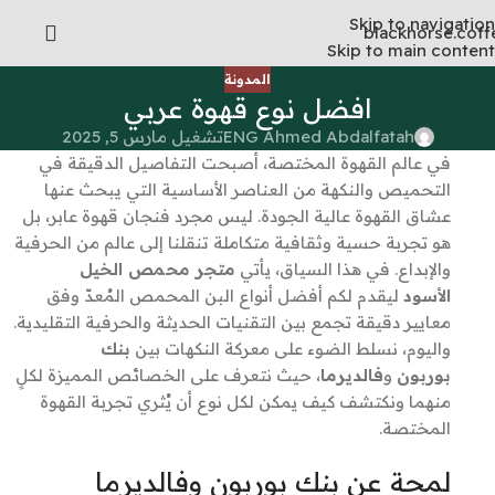
Skip to navigation
Skip to main content
المدونة
افضل نوع قهوة عربي
ENG Ahmed Abdalfatah
تشغيل مارس 5, 2025
في عالم القهوة المختصة، أصبحت التفاصيل الدقيقة في
التحميص والنكهة من العناصر الأساسية التي يبحث عنها
عشاق القهوة عالية الجودة. ليس مجرد فنجان قهوة عابر، بل
هو تجربة حسية وثقافية متكاملة تنقلنا إلى عالم من الحرفية
والإبداع. في هذا السياق، يأتي
متجر محمص الخيل
الأسود
ليقدم لكم أفضل أنواع البن المحمص المُعدّ وفق
معايير دقيقة تجمع بين التقنيات الحديثة والحرفية التقليدية.
واليوم، نسلط الضوء على معركة النكهات بين
بنك
بوربون
و
فالديرما
، حيث نتعرف على الخصائص المميزة لكلٍ
منهما ونكتشف كيف يمكن لكل نوع أن يُثري تجربة القهوة
المختصة.
لمحة عن بنك بوربون وفالديرما