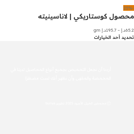
-25%
محصول كوستاريكي | لاناسينيته
65.2
د.إ
–
195.7
د.إ
gm
تحديد أحد الخيارات
أردنا أن نجعل التحميص بجميع أنواع المحاصيل لدينا في
المحمصة والمقهى وأن نظهر أنك لست مضطرًا
محمص الخيل الأسود 2025 تطوير bunya