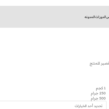
ض
الدورات
المدونه
ير للمنتج
1 كجم
250 جرام
500 جرام